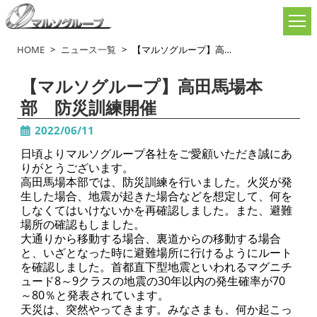
HOME
ニュース一覧
【マルソグループ】高田馬場本部 防災訓練開催…
【マルソグループ】高田馬場本
部 防災訓練開催
2022/06/11
企業理念
日頃よりマルソグループ各社をご愛顧いただき誠にあ
りがとうございます。
グループ企業
高田馬場本部では、防災訓練を行いました。火災が発
生した場合、地震が起きた場合などを想定して、何を
しなくてはいけないかを再確認しました。また、避難
会社概要
場所の確認もしました。
大通りから移動する場合、裏道からの移動する場合
採用情報
と、いざとなった時に避難場所に行けるようにルート
を確認しました。首都直下型地震といわれるマグニチ
ュード8～9クラスの地震の30年以内の発生確率が70
～80％と発表されています。
天災は、突然やってきます。みなさまも、何か起こっ